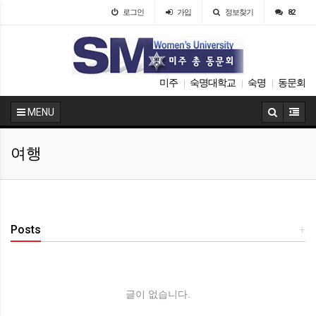
로그인
가입
정보찾기
82
미주
숙명대학교
숙명
동문회
|
|
|
MENU
여행
Posts
+
글이 없습니다.