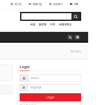
로그인
회원
가입
정보찾기
110
숙명
동문회
미주
숙명대학교
|
|
|
태그박스
Login
Login