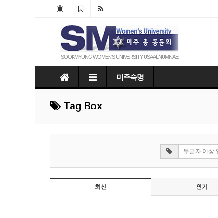
SOOKMYUNG WOMEN'S UNIVERSITY USA ALNUMNAE
미주숙명
Tag Box
최신
인기